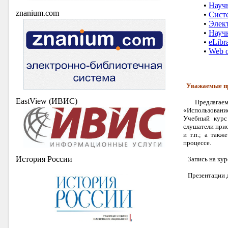
•
Науч
znanium.com
•
Сист
•
Элек
•
Научн
•
eLibr
•
Web o
Уважаемые пр
EastView (ИВИС)
Предлагаем в
«Использовани
Учебный курс
слушатели прио
и т.п.; а так
процессе.
История России
Запись на курс
Презентации до