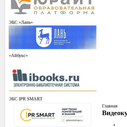
ЭБС «Лань»
«Айбукс»
ЭБС IPR SMART
Главная
Видеоку
•