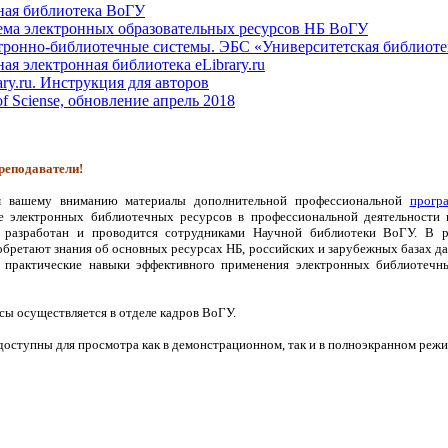
ная библиотека ВоГУ
ема электронных образовательных ресурсов НБ ВоГУ
тронно-библиотечные системы. ЭБС «Университетская библиоте
ая электронная библиотека eLibrary.ru
ary.ru. Инструкция для авторов
f Sciense, обновление апрель 2018
еподаватели!
ашему вниманию материалы дополнительной профессиональной
прогр
е электронных библиотечных ресурсов в профессиональной деятельности 
 разработан и проводится сотрудниками Научной библиотеки ВоГУ. В р
бретают знания об основных ресурсах НБ, российских и зарубежных базах д
же практические навыки эффективного применения электронных библиотечн
ы осуществляется в отделе кадров ВоГУ.
ступны для просмотра как в демонстрационном, так и в полноэкранном режиме