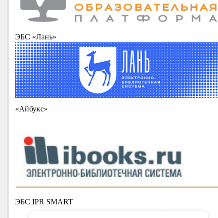
ЭБС «Лань»
«Айбукс»
ЭБС IPR SMART