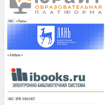
ЭБС «Лань»
«Айбукс»
ЭБС IPR SMART