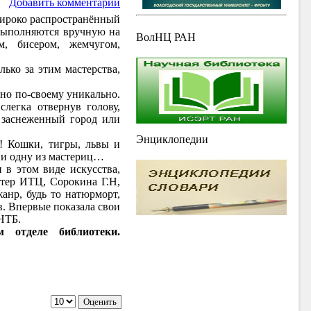
Добавить комментарий
широко распространённый
 выполняются вручную на
ВолНЦ РАН
, бисером, жемчугом,
ько за этим мастерства,
но по-своему уникально.
слегка отвернув голову,
; заснеженный город или
Энциклопедии
! Кошки, тигры, львы и
ни одну из мастериц…
 в этом виде искусства,
лтер ИТЦ, Сорокина Г.Н,
анр, будь то натюрморт,
. Впервые показала свои
НТБ.
 отделе библиотеки.