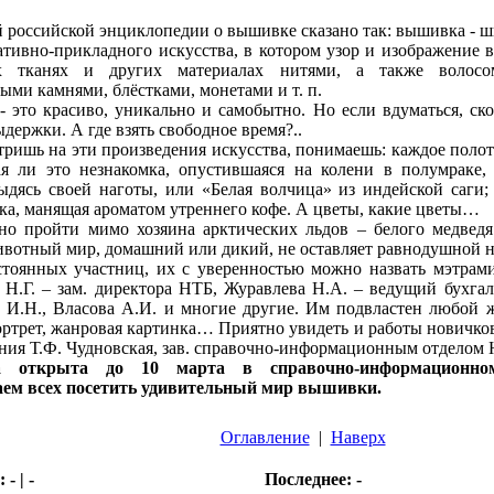
 российской энциклопедии о вышивке сказано так: вышивка - 
ативно-прикладного искусства, в котором узор и изображение
х тканях и других материалах нитями, а также волосом
ыми камнями, блёстками, монетами и т. п.
 это красиво, уникально и самобытно. Но если вдуматься, скол
ыдержки. А где взять свободное время?..
тришь на эти произведения искусства, понимаешь: каждое полот
я ли это незнакомка, опустившаяся на колени в полумраке, 
ыдясь своей наготы, или «Белая волчица» из индейской саги
чка, манящая ароматом утреннего кофе. А цветы, какие цветы…
о пройти мимо хозяина арктических льдов – белого медведя
отный мир, домашний или дикий, не оставляет равнодушной 
тоянных участниц, их с уверенностью можно назвать мэтрами
Н.Г. – зам. директора НТБ, Журавлева Н.А. – ведущий бухга
 И.Н., Власова А.И. и многие другие. Им подвластен любой ж
ортрет, жанровая картинка… Приятно увидеть и работы новичков
ния Т.Ф. Чудновская, зав. справочно-информационным отделом 
а открыта до 10 марта в справочно-информационном
ем всех посетить удивительный мир вышивки.
Оглавление
|
Наверх
- | -
Последнее: -