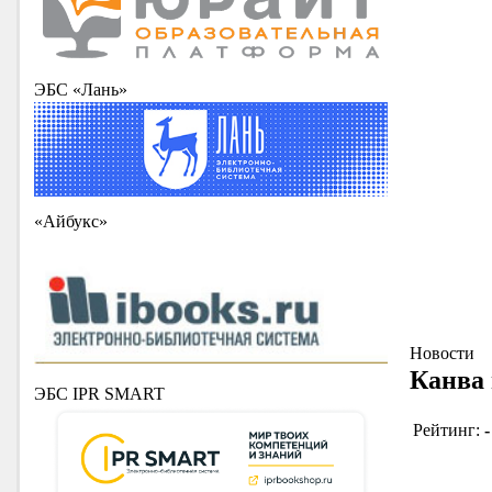
ЭБС «Лань»
«Айбукс»
Новости
Канва
ЭБС IPR SMART
Рейтинг:
-