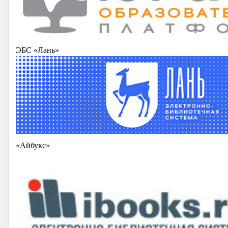
ЭБС «Лань»
«Айбукс»