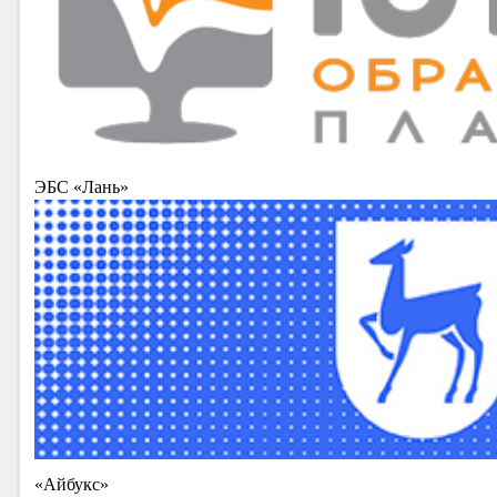
ЭБС «Лань»
«Айбукс»