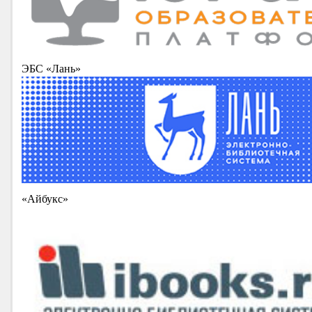
ЭБС «Лань»
«Айбукс»