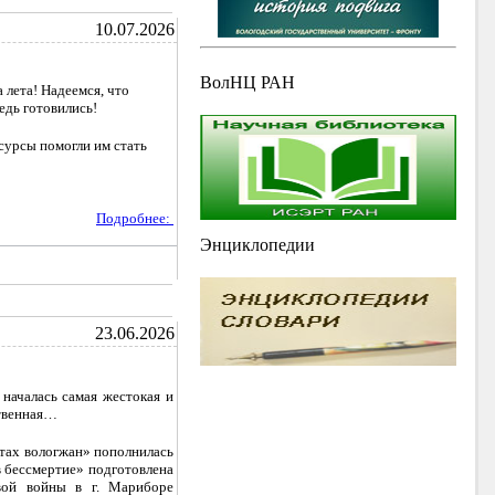
10.07.2026
ВолНЦ РАН
 лета! Надеемся, что
едь готовились!
сурсы помогли им стать
Подробнее:
Энциклопедии
23.06.2026
началась самая жестокая и
ственная…
тах вологжан» пополнилась
в бессмертие» подготовлена
вой войны в г. Мариборе