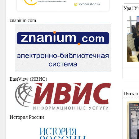
Ура! У
znanium.com
EastView (ИВИС)
Пять т
История России