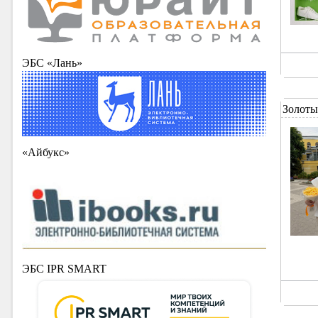
ЭБС «Лань»
Золоты
«Айбукс»
ЭБС IPR SMART