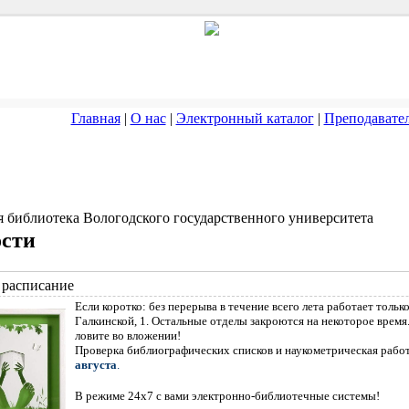
Главная
|
О нас
|
Электронный каталог
|
Преподавате
я библиотека Вологодского государственного университета
сти
 расписание
Если коротко: без перерыва в течение всего лета работает тольк
Галкинской, 1. Остальные отделы закроются на некоторое время
ловите во вложении!
Проверка библиографических списков и наукометрическая работ
августа
.
В режиме 24x7 с вами электронно-библиотечные системы!