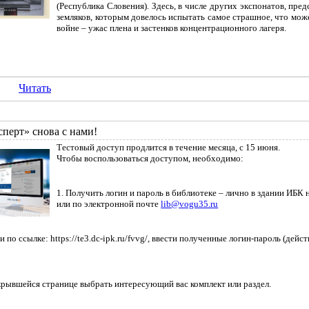
(Республика Словения). Здесь, в числе других экспонатов, пр
земляков, которым довелось испытать самое страшное, что може
войне – ужас плена и застенков концентрационного лагеря.
Читать
сперт» снова с нами!
Тестовый доступ продлится в течение месяца, с 15 июня.
Чтобы воспользоваться доступом, необходимо:
1. Получить логин и пароль в библиотеке – лично в здании ИБК н
или по электронной почте
lib@vogu35.ru
и по ссылке: https://te3.dc-ipk.ru/fvvg/, ввести полученные логин-пароль (дей
ткрывшейся странице выбрать интересующий вас комплект или раздел.